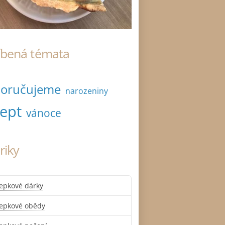
íbená témata
oručujeme
narozeniny
cept
vánoce
riky
epkové dárky
lepkové obědy