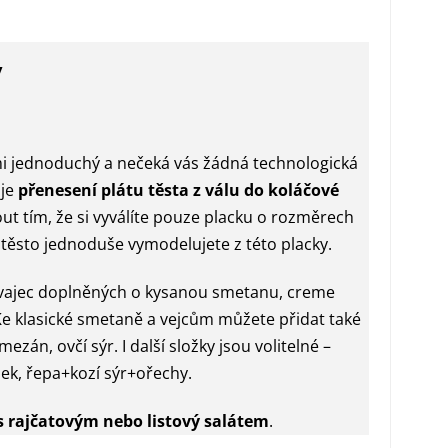
y
lmi jednoduchý a nečeká vás žádná technologická
 je
přenesení plátu těsta z válu do koláčové
t tím, že si vyválíte pouze placku o rozměrech
 těsto jednoduše vymodelujete z této placky.
vajec doplněných o kysanou smetanu, creme
Ke klasické smetaně a vejcům můžete přidat také
zán, ovčí sýr. I další složky jsou volitelné –
šek, řepa+kozí sýr+ořechy.
s
rajčatovým nebo listový salátem
.