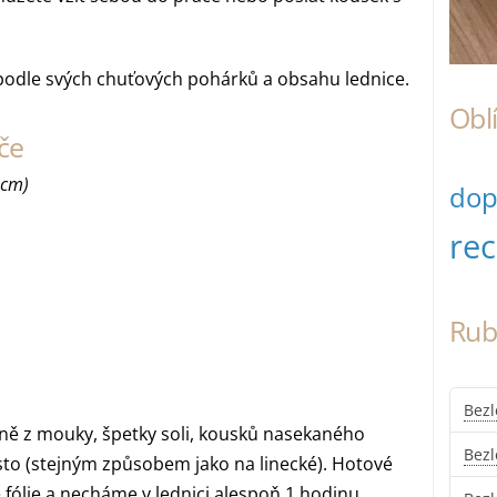
 podle svých chuťových pohárků a obsahu lednice.
Obl
če
 cm)
dop
re
Rub
Bezl
ně z mouky, špetky soli, kousků nasekaného
Bez
ěsto (stejným způsobem jako na linecké). Hotové
 fólie a necháme v lednici alespoň 1 hodinu