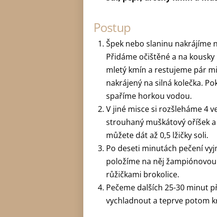
Postup
Špek nebo slaninu nakrájíme 
Přidáme očištěné a na kousky
mletý kmín a restujeme pár m
nakrájený na silná kolečka. Po
spaříme horkou vodou.
V jiné misce si rozšleháme 4 
strouhaný muškátový oříšek a 
můžete dát až 0,5 lžičky soli.
Po deseti minutách pečení vy
položíme na něj žampiónovou
růžičkami brokolice.
Pečeme dalších 25-30 minut př
vychladnout a teprve potom k