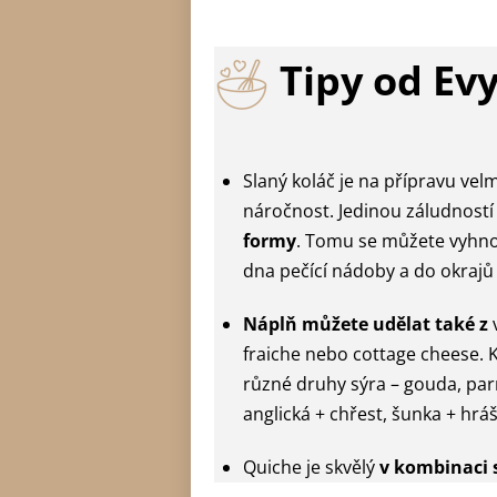
Tipy od Ev
Slaný koláč je na přípravu ve
náročnost. Jedinou záludností
formy
. Tomu se můžete vyhnou
dna pečící nádoby a do okrajů
Náplň můžete udělat také z
fraiche nebo cottage cheese. 
různé druhy sýra – gouda, parme
anglická + chřest, šunka + hrá
Quiche je skvělý
v kombinaci 