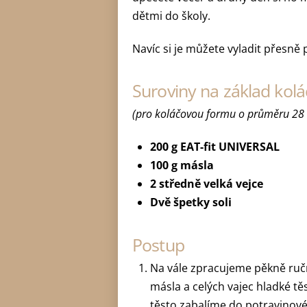
dětmi do školy.
Navíc si je můžete vyladit přesně
Suroviny na základ kolá
(pro koláčovou formu o průměru 28
200 g EAT-fit UNIVERSAL
100 g másla
2 středně velká vejce
Dvě špetky soli
Postup
Na vále zpracujeme pěkně ruč
másla a celých vajec hladké t
těsto zabalíme do potravinové