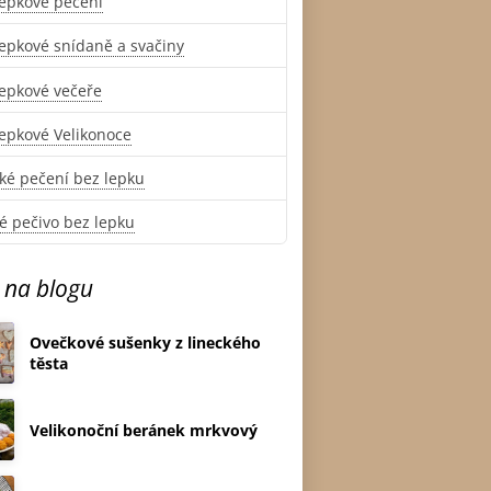
epkové pečení
epkové snídaně a svačiny
epkové večeře
epkové Velikonoce
ké pečení bez lepku
é pečivo bez lepku
 na blogu
Ovečkové sušenky z lineckého
těsta
Velikonoční beránek mrkvový