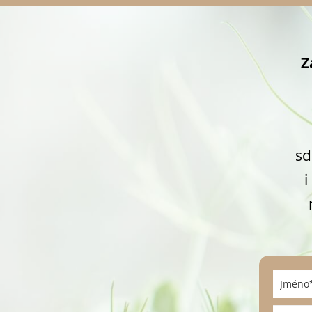
Z
sd
i