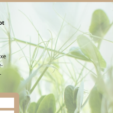
ot
axe
e-
-