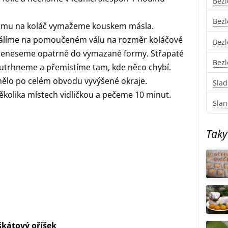
Bezl
Bezl
ormu na koláč vymažeme kouskem másla.
yválíme na pomoučeném válu na rozměr koláčové
Bezl
 přeneseme opatrně do vymazané formy. Střapaté
Bezl
, utrhneme a přemístíme tam, kde něco chybí.
mělo po celém obvodu vyvýšené okraje.
Slad
kolika místech vidličkou a pečeme 10 minut.
Slan
Taky
škátový oříšek