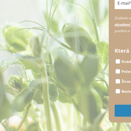
Zadáním e-
zásadami 
posílám e-
Která 
Kvás
Pečen
Život
Bezl