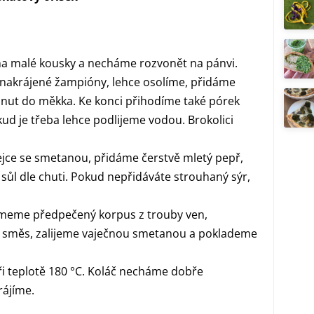
na malé kousky a necháme rozvonět na pánvi.
 nakrájené žampióny, lehce osolíme, přidáme
inut do měkka. Ke konci přihodíme také pórek
kud je třeba lehce podlijeme vodou. Brokolici
vejce se smetanou, přidáme čerstvě mletý pepř,
sůl dle chuti. Pokud nepřidáváte strouhaný sýr,
jmeme předpečený korpus z trouby ven,
 směs, zalijeme vaječnou smetanou a poklademe
i teplotě 180 °C. Koláč necháme dobře
rájíme.