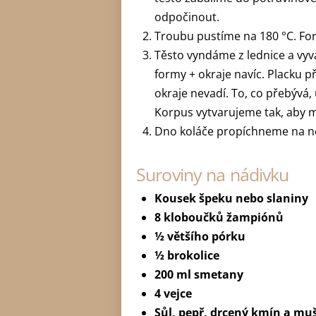
odpočinout.
Troubu pustíme na 180 °C. F
Těsto vyndáme z lednice a v
formy + okraje navíc. Placku
okraje nevadí. To, co přebývá
Korpus vytvarujeme tak, aby 
Dno koláče propíchneme na ně
Suroviny na nádivku
Kousek špeku nebo slaniny
8 kloboučků žampiónů
½ většího pórku
½ brokolice
200 ml smetany
4 vejce
Sůl, pepř, drcený kmín a mu