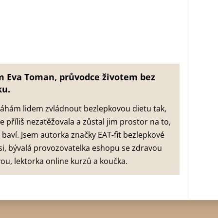
m Eva Toman, průvodce životem bez
ku.
hám lidem zvládnout bezlepkovou dietu tak,
je příliš nezatěžovala a zůstal jim prostor na to,
e baví. Jsem autorka značky EAT-fit bezlepkové
i, bývalá provozovatelka eshopu se zdravou
vou, lektorka online kurzů a koučka.