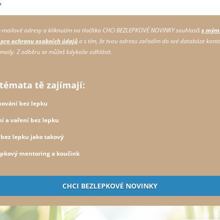
mailové adresy a kliknutím na tlačítko
CHCI BEZLEPKOVÉ NOVINKY
souhlasíš
s mým
pro ochranu osobních údajů
a s tím, že tvou adresu zařadím do své databáze konta
maily. Z odběru se můžeš kdykoliv odhlásit.
témata tě zajímají:
kování bez lepku
í a vaření bez lepku
 bez lepku jako takový
epkový mentoring a koučink
CHCI BEZLEPKOVÉ NOVINKY