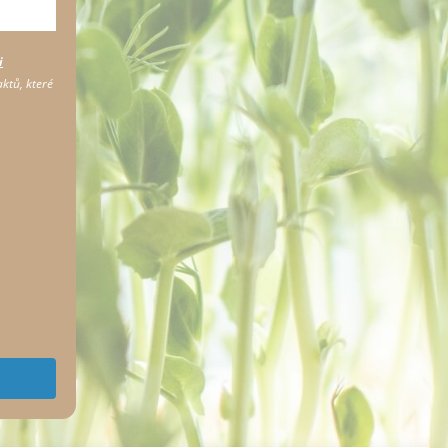
i
ktů, které