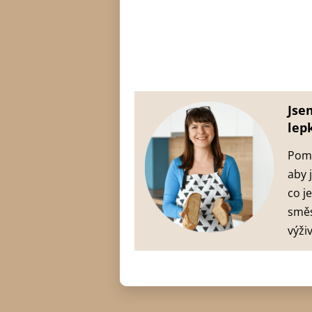
Jse
lep
Pomá
aby 
co j
směs
výži