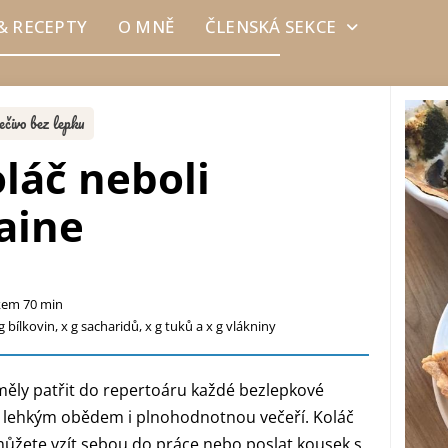
& RECEPTY
O MNĚ
ČLENSKÁ SEKCE
ečivo bez lepku
láč neboli
aine
lkem 70 min
 bílkovin, x g sacharidů, x g tuků a x g vlákniny
měly patřit do repertoáru každé bezlepkové
, lehkým obědem i plnohodnotnou večeří. Koláč
můžete vzít sebou do práce nebo poslat kousek s