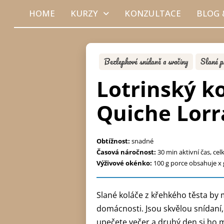
HOME
KURZY
KONZULTACE
BLOG 
Bezlepkové snídaně a svačiny
Slané p
Lotrinský ko
Quiche Lorr
Obtížnost:
snadné
Časová náročnost:
30 min aktivní čas, ce
Výživové okénko:
100 g porce obsahuje x g
Slané koláče z křehkého těsta by 
domácnosti. Jsou skvělou snídaní
upečete večer a druhý den si ho 